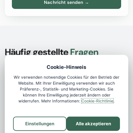
Häufig gestellte
Fragen
Cookie-Hinweis
Antworten auf die häufigsten Fragen rund um die
Beantragung, Gültigkeit und Verwaltung einer LEI-
Wir verwenden notwendige Cookies für den Betrieb der
Nummer. Falls Ihre Frage nicht beantwortet wurde,
Website. Mit Ihrer Einwilligung verwenden wir auch
schreiben Sie uns gern.
Präferenz-, Statistik- und Marketing-Cookies. Sie
können Ihre Einwilligung jederzeit ändern oder
widerrufen. Mehr Informationen:
Cookie-Richtlinie
.
Wie schnell erhalte ich meine LEI-Nummer?
Einstellungen
Alle akzeptieren
Was kostet eine LEI-Nummer?