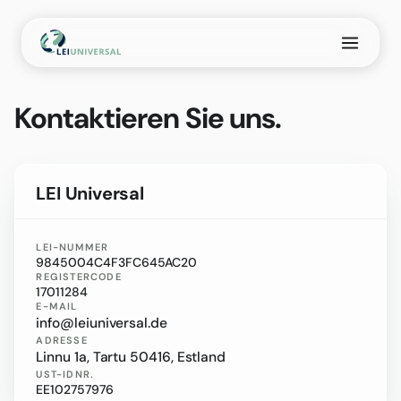
Zum
Inhalt
springen
Kontaktieren Sie uns.
LEI Universal
LEI-NUMMER
9845004C4F3FC645AC20
REGISTERCODE
17011284
E-MAIL
info@leiuniversal.de
ADRESSE
Linnu 1a, Tartu 50416, Estland
UST-IDNR.
EE102757976